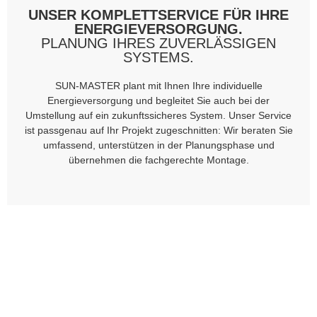
UNSER KOMPLETTSERVICE FÜR IHRE
ENERGIEVERSORGUNG.
PLANUNG IHRES ZUVERLÄSSIGEN
SYSTEMS.
SUN-MASTER plant mit Ihnen Ihre individuelle
Energieversorgung und begleitet Sie auch bei der
Umstellung auf ein zukunftssicheres System. Unser Service
ist passgenau auf Ihr Projekt zugeschnitten: Wir beraten Sie
umfassend, unterstützen in der Planungsphase und
übernehmen die fachgerechte Montage.
Beratung
Individuell, transparent und auf Ihre
Anforderungen zugeschnitten.
Planung
Detaillierte Kalkulation und Auslegung
Ihrer Anlage für maximale
Wirtschaftlichkeit.