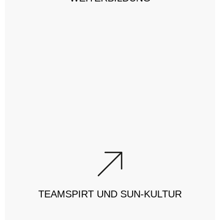
Teamspirt und SUN-Kultur
Offene Unternehmenskultur und flache Hierarchien.
TEAMSPIRT UND SUN-KULTUR