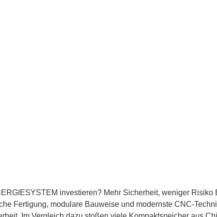
GIESYSTEM investieren? Mehr Sicherheit, weniger Risiko Energ
e Fertigung, modulare Bauweise und modernste CNC-Technik. 
rheit. Im Vergleich dazu stoßen viele Kompaktspeicher aus Ch