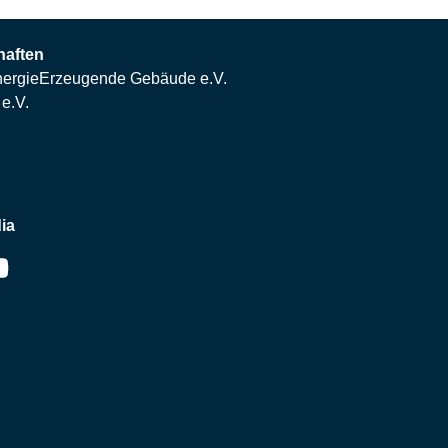
haften
ergieErzeugende Gebäude e.V.
e.V.
ia