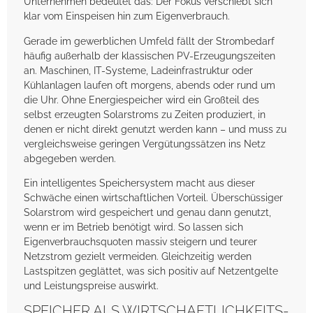
Unternehmen bedeutet das: Der Fokus verschiebt sich
klar vom Einspeisen hin zum Eigenverbrauch.
Gerade im gewerblichen Umfeld fällt der Strombedarf
häufig außerhalb der klassischen PV-Erzeugungszeiten
an. Maschinen, IT-Systeme, Ladeinfrastruktur oder
Kühlanlagen laufen oft morgens, abends oder rund um
die Uhr. Ohne Energiespeicher wird ein Großteil des
selbst erzeugten Solarstroms zu Zeiten produziert, in
denen er nicht direkt genutzt werden kann – und muss zu
vergleichsweise geringen Vergütungssätzen ins Netz
abgegeben werden.
Ein intelligentes Speichersystem macht aus dieser
Schwäche einen wirtschaftlichen Vorteil. Überschüssiger
Solarstrom wird gespeichert und genau dann genutzt,
wenn er im Betrieb benötigt wird. So lassen sich
Eigenverbrauchsquoten massiv steigern und teurer
Netzstrom gezielt vermeiden. Gleichzeitig werden
Lastspitzen geglättet, was sich positiv auf Netzentgelte
und Leistungspreise auswirkt.
SPEICHER ALS WIRTSCHAFTLICHKEITS-