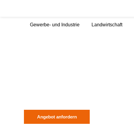
Gewerbe- und Industrie
Landwirtschaft
ENERGIEPOLITIK
ANSPRUCH 
WIRKLICHK
DER SUN-MASTER WISS
Angebot anfordern